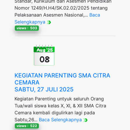
Standar, Kurikulum dan Asesmen Pendidikan
Nomor 1249/H.H4/SK.02.02/2025 tentang
Pelaksanaan Asesmen Nasional,...
Baca
Selengkapnya
views
: 503
Aug '25
08
KEGIATAN PARENTING SMA CITRA
CEMARA
SABTU, 27 JULI 2025
Kegiatan Parenting untyuk seluruh Orang
Tua/wali siswa kelas X, XI, & XII SMA Citra
Cemara kembali digulirkan lagi pada
Sabtu,26...
Baca Selengkapnya
views
: 522