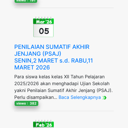
views
: 191
Mar '26
05
PENILAIAN SUMATIF AKHIR
JENJANG (PSAJ)
SENIN,2 MARET s.d. RABU,11
MARET 2026
Para siswa kelas kelas XII Tahun Pelajaran
2025/2026 akan menghadapi Ujian Sekolah
yakni Penilaian Sumatif Akhir Jenjang (PSAJ).
Perlu disampaikan...
Baca Selengkapnya
views
: 382
Feb '26