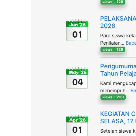
views
: 128
PELAKSANAA
Jun '26
2026
01
Para siswa kela
Penilaian...
Bac
views
: 126
Pengumuman 
May '26
Tahun Pelaj
04
Kami menguca
menempuh...
B
views
: 239
KEGIATAN C
Apr '26
SELASA, 17
01
Setelah siswa k