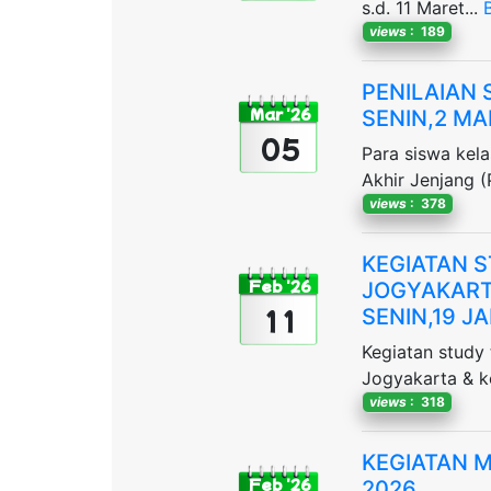
s.d. 11 Maret...
views
: 189
PENILAIAN 
Mar '26
SENIN,2 MA
05
Para siswa kel
Akhir Jenjang (
views
: 378
KEGIATAN 
Feb '26
JOGYAKART
11
SENIN,19 J
Kegiatan study 
Jogyakarta & k
views
: 318
KEGIATAN 
Feb '26
2026