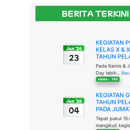
BERITA TERKINI
KEGIATAN 
Jun '26
KELAS X & 
23
TAHUN PEL
Pada Kamis & J
Day lebih...
Bac
views
: 145
KEGIATAN G
Jun '26
TAHUN PEL
04
PADA JUMAT
Tepat pukul 15.
mengikuti kegia