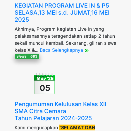
KEGIATAN PROGRAM LIVE IN & P5
SELASA,13 MEI s.d. JUMAT,16 MEI
2025
Akhirnya, Program kegiatan Live In yang
pelaksanaannya teragendakan setiap 2 tahun
sekali muncul kembali. Sekarang, giliran siswa
kelas X &...
Baca Selengkapnya
views
: 683
May '25
05
Pengumuman Kelulusan Kelas XII
SMA Citra Cemara
Tahun Pelajaran 2024-2025
Kami mengucapkan
"SELAMAT DAN