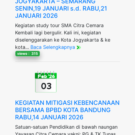
JOGYAKARTA – SEMARANG
SENIN,19 JANUARI s.d. RABU,21
JANUARI 2026
Kegiatan study tour SMA Citra Cemara
Kembali lagi bergulir. Kali ini, kegiatan
diselenggarakan ke Kota Jogyakarta & ke
kota...
Baca Selengkapnya
views
: 315
Feb '26
03
KEGIATAN MITIGASI KEBENCANAAN
BERSAMA BPBD KOTA BANDUNG
RABU,14 JANUARI 2026
Satuan-satuan Pendidikan di bawah naungan
Yayasan Citra Cemara yakni: PG & TK Tunas