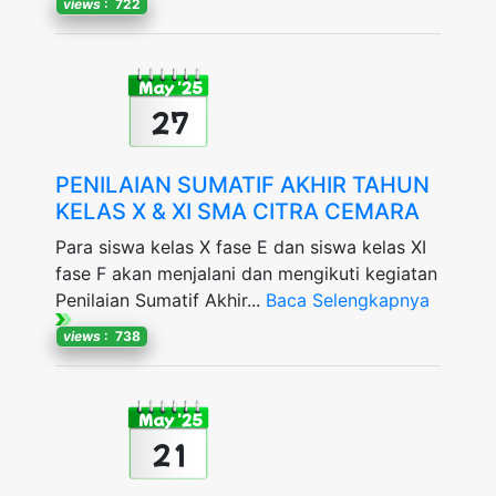
views
: 722
May '25
27
PENILAIAN SUMATIF AKHIR TAHUN
KELAS X & XI SMA CITRA CEMARA
Para siswa kelas X fase E dan siswa kelas XI
fase F akan menjalani dan mengikuti kegiatan
Penilaian Sumatif Akhir...
Baca Selengkapnya
views
: 738
May '25
21