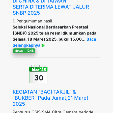
DI CHINA & DI TAIWAN
SERTA DITERIMA LEWAT JALUR
SNBP 2025
1. Pengumuman hasil
Seleksi Nasional Berdasarkan Prestasi
(SNBP) 2025 telah resmi diumumkan pada
Selasa, 18 Maret 2025, pukul 15.00...
Baca
Selengkapnya
views
: 1248
Mar '25
30
KEGIATAN “BAGI TAKJIL” &
“BUKBER” Pada Jumat,21 Maret
2025
Pengurus OSIS SMA Citra Cemara periode