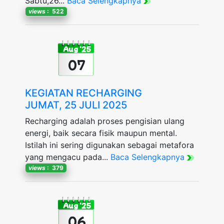
Sabtu,26...
Baca Selengkapnya
views
: 522
Aug '25
07
KEGIATAN RECHARGING
JUMAT, 25 JULI 2025
Recharging adalah proses pengisian ulang
energi, baik secara fisik maupun mental.
Istilah ini sering digunakan sebagai metafora
yang mengacu pada...
Baca Selengkapnya
views
: 379
Aug '25
06