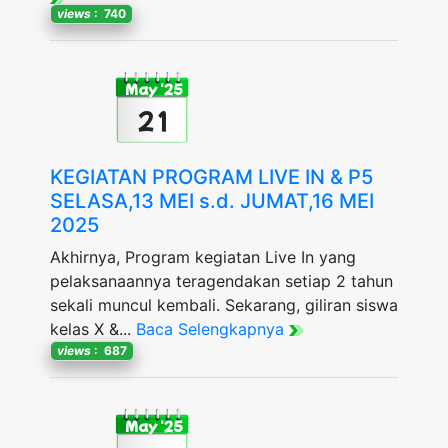
views
: 740
May '25
21
KEGIATAN PROGRAM LIVE IN & P5
SELASA,13 MEI s.d. JUMAT,16 MEI
2025
Akhirnya, Program kegiatan Live In yang
pelaksanaannya teragendakan setiap 2 tahun
sekali muncul kembali. Sekarang, giliran siswa
kelas X &...
Baca Selengkapnya
views
: 687
May '25