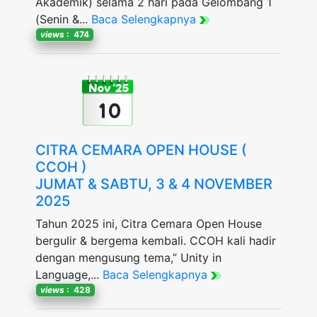
Akademik) selama 2 hari pada Gelombang 1
(Senin &...
Baca Selengkapnya
views
: 474
Nov '25
10
CITRA CEMARA OPEN HOUSE (
CCOH )
JUMAT & SABTU, 3 & 4 NOVEMBER
2025
Tahun 2025 ini, Citra Cemara Open House
bergulir & bergema kembali. CCOH kali hadir
dengan mengusung tema,” Unity in
Language,...
Baca Selengkapnya
views
: 428