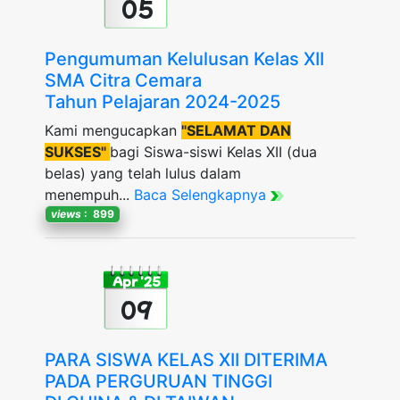
05
Pengumuman Kelulusan Kelas XII
SMA Citra Cemara
Tahun Pelajaran 2024-2025
Kami mengucapkan
"SELAMAT DAN
SUKSES"
bagi Siswa-siswi Kelas XII (dua
belas) yang telah lulus dalam
menempuh...
Baca Selengkapnya
views
: 899
Apr '25
09
PARA SISWA KELAS XII DITERIMA
PADA PERGURUAN TINGGI